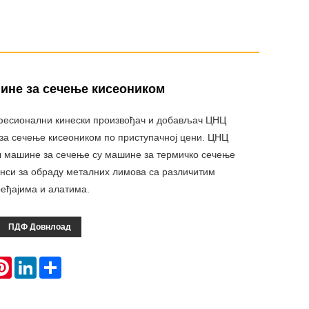
ине за сечење кисеоником
есионални кинески произвођач и добављач ЦНЦ
а сечење кисеоником по приступачној цени. ЦНЦ
 машине за сечење су машине за термичко сечење
нси за обраду металних лимова са различитим
еђајима и алатима.
ПДФ Довнлоад
atsApp
Pinterest
LinkedIn
Share