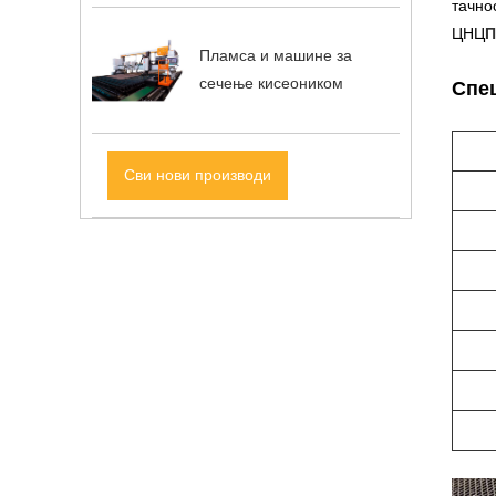
тачно
ЦНЦ
П
Пламса и машине за
сечење кисеоником
Спе
Сви нови производи