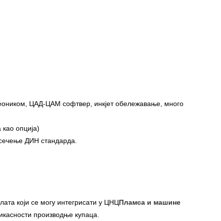
еоником, ЦАД-ЦАМ софтвер, инкјет обележавање, много
 као опција)
 сечење ДИН стандарда.
лата који се могу интегрисати у ЦНЦ
Пламса и машине
икасности производње купаца.