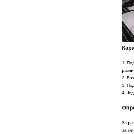
Кара
1. По
разли
2. Бр
3. По
4. Је
Опр
За ра
за се