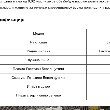
ст шина мања од 0,02 мм, чиме се обезбеђује висококвалитетно се
ламса и машине за сечење кисеоником
су веома популарни у ра
цификације
Модел
Раил спан
6
Радна ширина
Распон
Дужина шине
Плазма Ротатион Бевел цуттинг
Окифуел Ротатион Бевел цуттинг
Инкјет маркер
Плазма вертикално сечење