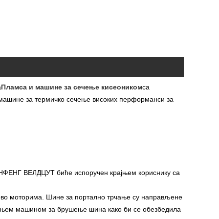
а
Пламса и машине за сечење кисеоником
са
 машине за термичко сечење високих перформанси за
ИНФЕНГ ВЕЛДЦУТ биће испоручен крајњем кориснику са
ерво моторима. Шине за портално трчање су направљене
шењем машином за брушење шина како би се обезбедила