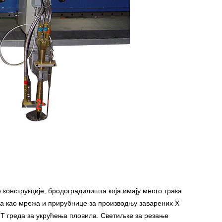
е конструкције, бродоградилишта која имају много трака
ама као мрежа и прирубнице за производњу заварених Х
Т греда за укрућења пловила. Светиљке за резање