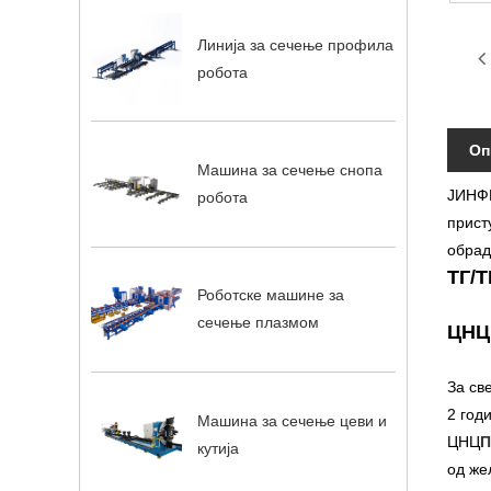
Линија за сечење профила
робота
Оп
Машина за сечење снопа
ЈИНФЕ
робота
прист
обрад
ТГ/Т
Роботске машине за
сечење плазмом
ЦНЦ
За св
2 год
Машина за сечење цеви и
ЦНЦ
П
кутија
од же