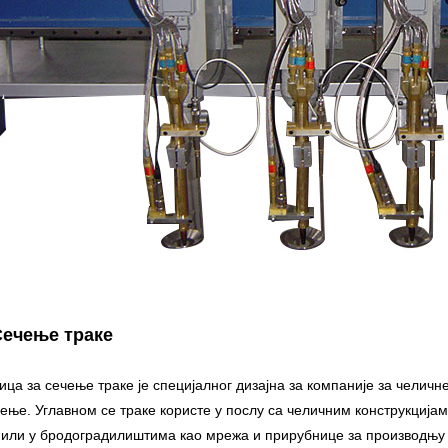
Сечење траке
ица за сечење траке је специјалног дизајна за компаније за челичн
чење. Углавном се траке користе у послу са челичним конструкциј
 или у бродоградилиштима као мрежа и прирубнице за производњу 