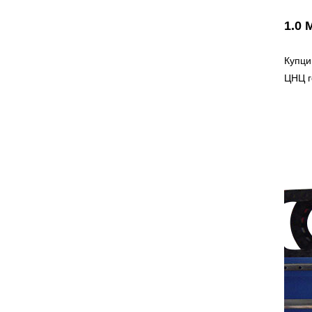
1.0 
Купци
ЦНЦ г