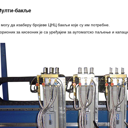
Мулти-бакље
 могу да изаберу бројеве ЦНЦ бакљи које су им потребне.
орионик за кисеоник је са уређајем за аутоматско паљење и капац