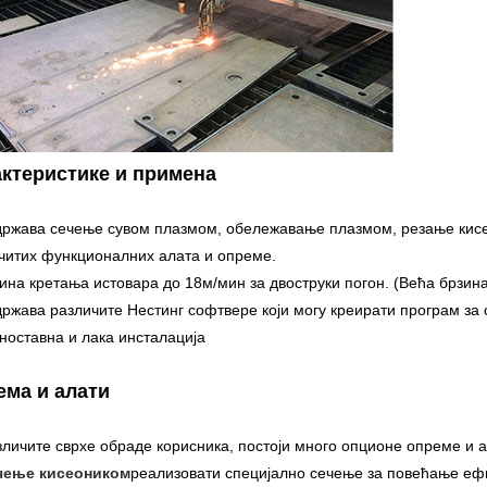
ктеристике и примена
држава сечење сувом плазмом, обележавање плазмом, резање кис
читих функционалних алата и опреме.
зина кретања истовара до 18м/мин за двоструки погон. (Већа брзина
држава различите Нестинг софтвере који могу креирати програм за
дноставна и лака инсталација
ема и алати
зличите сврхе обраде корисника, постоји много опционе опреме и а
чење кисеоником
реализовати специјално сечење за повећање еф