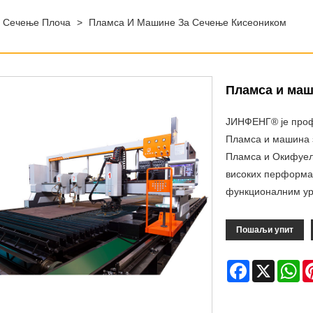
 Сечење Плоча
>
Пламса И Машине За Сечење Кисеоником
Пламса и маш
ЈИНФЕНГ® је проф
Пламса и машина з
Пламса и Окифуел
високих перформа
функционалним ур
Пошаљи упит
Facebook
X
Wh