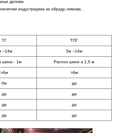
чење делова.
зличитим индустријама за обраду лимова.
ТГ
ТПГ
м ~14м
3м ~14м
 шина - 1м
Распон шине а 1,5 м
>6м
>6м
Не
да
да
да
да
да
да
да