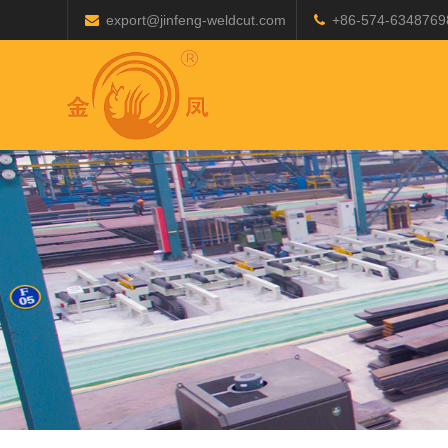
export@jinfeng-weldcut.com
+86-574-6348769