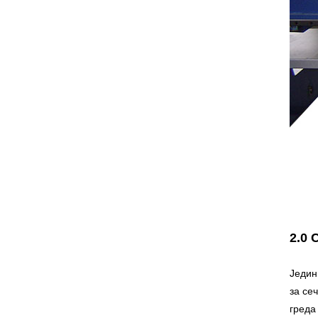
2.0 
Једин
за се
греда