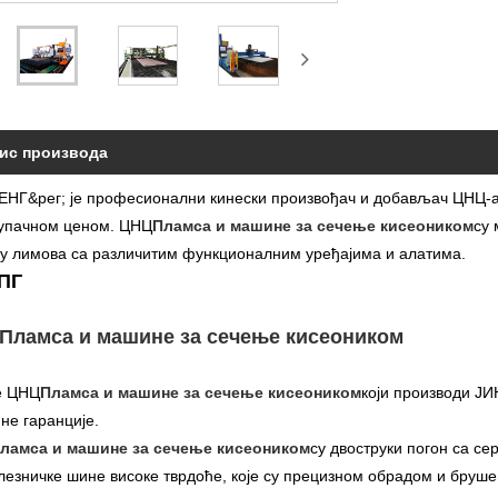
ис производа
НГ&рег; је професионални кинески произвођач и добављач ЦНЦ-
упачном ценом. ЦНЦ
Пламса и машине за сечење кисеоником
су
у лимова са различитим функционалним уређајима и алатима.
ПГ
Пламса и машине за сечење кисеоником
е ЦНЦ
Пламса и машине за сечење кисеоником
који производи Ј
ине гаранције.
ламса и машине за сечење кисеоником
су двоструки погон са с
лезничке шине високе тврдоће, које су прецизном обрадом и бру