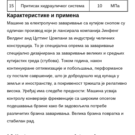
15
Притисак хидрауличког система
10 МПа
Карактеристике и примена
Машине за електролучно заваривање са кутијом снопом су
одличан производ који је лансирала компанија Јинфенг
Велдинг анд Цуттинг Цомпани за индустрију челичних
конструкција. То је специјална опрема за заваривање
специјално дизајнирана за заваривање великих и средњих
кутијастих греда (стубова). Током година, након
континуиране оптимизације и побољшања, перформансе
су постале савршеније, што је добродошло код купаца у
земљи и иностранству, а покривеност тржишта је релативно
висока. Уређај има следеће предности: Машина усваја
контролу конверзије фреквенције са широким опсегом
подешавања брзине како би задовољила потребе
различитих брзина заваривања. Велика брзина повратка и
стабилан рад.