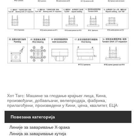
Хот Тагс: Машине за глодање крајњег лица, Кина,
произвођачи, добављачи, велепродаја, фабрика,
прилагођени, произведени у Кини, цена, квалитет, ЕЦА
Повезана категорија
Линије за заваривање Х-зрака
Линија за заваривање кутија