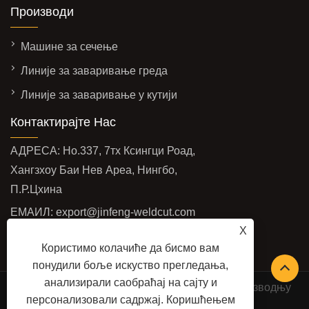
Производи
Машине за сечење
Линије за заваривање греда
Линије за заваривање у кутији
Контактирајте Нас
АДРЕСА: Но.337, 7тх Ксингци Роад,
Хангзхоу Баи Нев Ареа, Нингбо,
П.Р.Цхина
ЕМАИЛ:
export@jinfeng-weldcut.com
X
ФАК: +86-574-63487678
Користимо колачиће да бисмо вам
ТЕЛ:
+86-574-63487698
понудили боље искуство прегледања,
анализирали саобраћај на сајту и
Ауторско право © 2022 Нингбо ЈинФенг за производњу
персонализовали садржај. Коришћењем
машина за заваривање и сечење Цо., Лтд -