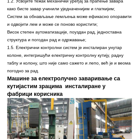
1.2. Усвојите тежак механички уређај за праћење завара
како бисте завар учинили уједначенијим и глаткијим;
Систем за обнављање лемљења може ефикасно опоравити
и одвојити лем и може се поново користити;
Висок степен аутоматизације, поуздан рад, једноставна
структура и погодан рад и одржавање;
1.5. Електрични контролни систем је инсталиран унутар
колоне, интегришући електричну контролну кутију, радну
таблу и колону, што није само сажето и лепо, већ је и веома
погодно за рад.
Машине за електролучно заваривање са
кутијастим зрацима инсталиране у
фабрици корисника