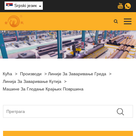
Srpski језик
Кућа
>
Производи
>
Линије За Заваривање Греда
>
Линија За Заваривање Кутија
>
Машине За Глодање Крајњих Површина