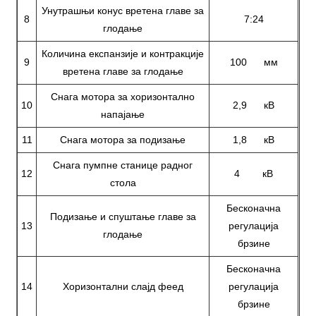
Унутрашњи конус вретена главе за
8
7:24
глодање
Количина експанзије и контракције
9
100 мм
вретена главе за глодање
Снага мотора за хоризонтално
10
2,9 кВ
напајање
11
Снага мотора за подизање
1,8 кВ
Снага пумпне станице радног
12
4 кВ
стола
Бесконачна
Подизање и спуштање главе за
13
регулација
глодање
брзине
Бесконачна
14
Хоризонтални слајд феед
регулација
брзине