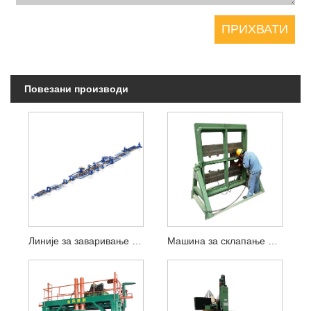
Повезани производи
Линије за заваривање кутија
Машина за склапање дијафрагме