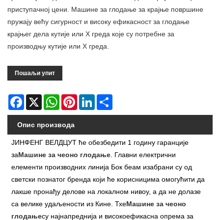
приступачној цени. Машине за глодање за крајње површине
пружају већу сигурност и високу ефикасност за глодање
крајњег дела кутије или Х греда које су потребне за
производњу кутије или Х греда.
Пошаљи упит
Facebook
X
WhatsApp
Pinterest
LinkedIn
Share
Опис производа
ЈИНФЕНГ ВЕЛДЦУТ ће обезбедити 1 годину гаранције
за
Машине за чеоно глодање
. Главни електрични
елементи производних линија Бок беам изабрани су од
светски познатог бренда који ће корисницима омогућити да
лакше пронађу делове на локалном нивоу, а да не долазе
са велике удаљености из Кине. Тхе
Машине за чеоно
глодање
су најнапреднија и високоефикасна опрема за