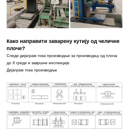
Како направити заварену кутију од челичне
плоче?
Следи дијаграм тока производње за производњу од плоча
до Х греде и завршне инспекције.
Дијаграм тока производње