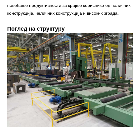
повећање продуктивности за крајње кориснике од челичних
конструкција, челичних конструкција и високих зграда.
Поглед на структуру