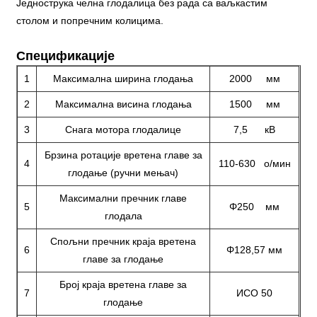
Једнострука челна глодалица без рада са ваљкастим
столом и попречним колицима.
Спецификације
1
Максимална ширина глодања
2000 мм
2
Максимална висина глодања
1500 мм
3
Снага мотора глодалице
7,5 кВ
Брзина ротације вретена главе за
4
110-630 о/мин
глодање (ручни мењач)
Максимални пречник главе
5
Φ250 мм
глодала
Спољни пречник краја вретена
6
Φ128,57 мм
главе за глодање
Број краја вретена главе за
7
ИСО 50
глодање