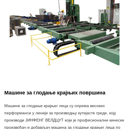
Машине за глодање крајњих површина
Машине за глодање крајњег лица су опрема високих
перформанси у линији за производњу кутијасте греде, коју
производи ЈИНФЕНГ ВЕЛДЦУТ који је професионални кинески
произвођач и добављач машина за глодање крајњег лица по