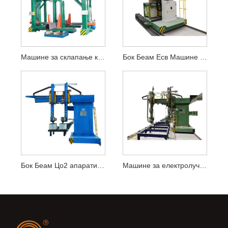
Машине за склапање кутија
Бок Беам Есв Машине за заваривање електро-шљаком
Бок Беам Цо2 апарати за заваривање
Машине за електролучно заваривање под водом